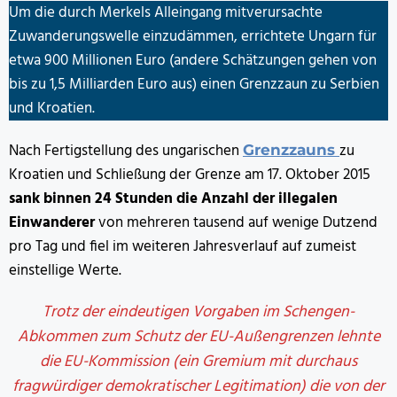
Um die durch Merkels Alleingang mitverursachte
Zuwanderungswelle einzudämmen, errichtete Ungarn für
etwa 900 Millionen Euro (andere Schätzungen gehen von
bis zu 1,5 Milliarden Euro aus) einen Grenzzaun zu Serbien
und Kroatien.
Nach Fertigstellung des ungarischen
zu
Grenzzauns
Kroatien und Schließung der Grenze am 17. Oktober 2015
sank binnen 24 Stunden die Anzahl der illegalen
Einwanderer
von mehreren tausend auf wenige Dutzend
pro Tag und fiel im weiteren Jahresverlauf auf zumeist
einstellige Werte.
Trotz der eindeutigen Vorgaben im Schengen-
Abkommen zum Schutz der EU-Außengrenzen lehnte
die EU-Kommission (ein Gremium mit durchaus
fragwürdiger demokratischer Legitimation) die von der