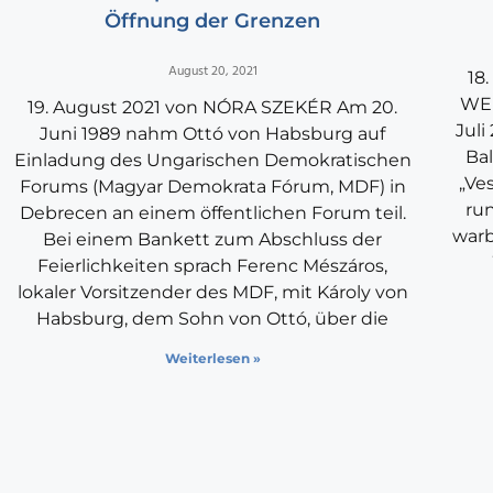
Öffnung der Grenzen
August 20, 2021
18
WEI
19. August 2021 von NÓRA SZEKÉR Am 20.
Juli
Juni 1989 nahm Ottó von Habsburg auf
Bal
Einladung des Ungarischen Demokratischen
„Ve
Forums (Magyar Demokrata Fórum, MDF) in
run
Debrecen an einem öffentlichen Forum teil.
war
Bei einem Bankett zum Abschluss der
Feierlichkeiten sprach Ferenc Mészáros,
lokaler Vorsitzender des MDF, mit Károly von
Habsburg, dem Sohn von Ottó, über die
Weiterlesen »