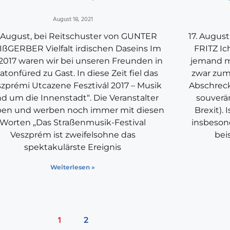
August 18, 2021
. August, bei Reitschuster von GUNTER
17. Augus
ßGERBER Vielfalt irdischen Daseins Im
FRITZ Ich
 2017 waren wir bei unseren Freunden in
jemand m
atonfüred zu Gast. In diese Zeit fiel das
zwar zum
szprémi Utcazene Fesztivál 2017 – Musik
Abschrecku
d um die Innenstadt“. Die Veranstalter
souverän
ben und werben noch immer mit diesen
Brexit). 
Worten „Das Straßenmusik-Festival
insbeson
Veszprém ist zweifelsohne das
bei
spektakulärste Ereignis
Weiterlesen »
1
2