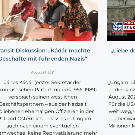
ransit Diskussion: „Kádár machte
„Liebe d
Geschäfte mit führenden Nazis“
August 31, 2021
János Kádár (erster Sekretär der
„Ungarn, di
unistischen Partei Ungarns 1956-1989)
die ganz
versprach seinen westlichen
August 20
Geschäftspartnern – aus der Nazizeit
Für die US
bliebenen ehemaligen Offizieren in der
weit weg, 
D und Österreich –, dass es in Ungarn
aber war
auch nach einem eventuellen
Millionen 
emwechsel keine Reprivatisierung mehr