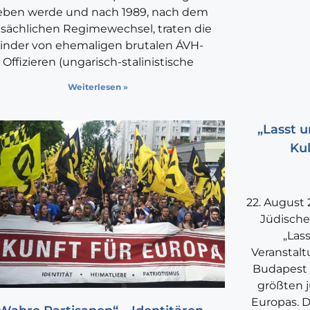
eben werde und nach 1989, nach dem
tsächlichen Regimewechsel, traten die
inder von ehemaligen brutalen ÁVH-
Offizieren (ungarisch-stalinistische
Weiterlesen »
„Lasst u
Kul
22. August 
Jüdische
„Las
Veranstal
Budapest st
größten 
Europas. D