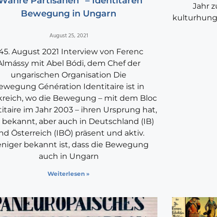
Wahre Partisanen“ – Identitären
Jahr z
Bewegung in Ungarn
kulturhung
August 25, 2021
45. August 2021 Interview von Ferenc
Almássy mit Abel Bódi, dem Chef der
ungarischen Organisation Die
ewegung Génération Identitaire ist in
kreich, wo die Bewegung – mit dem Bloc
itaire im Jahr 2003 – ihren Ursprung hat,
 bekannt, aber auch in Deutschland (IB)
nd Österreich (IBÖ) präsent und aktiv.
niger bekannt ist, dass die Bewegung
auch in Ungarn
Weiterlesen »