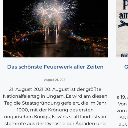
Das schönste Feuerwerk aller Zeiten
G
August 21, 2021
21. August 2021 20. August ist der größte
Nationalfeiertag in Ungarn, Es wird am diesen
a 19
Tag die Staatsgründung gefeiert, die im Jahr
Von 
1000, mit der Krönung des ersten
von 
ungarischen Königs, Istváns stattfand. István
Als
stammte aus der Dynastie der Árpáden und
aus