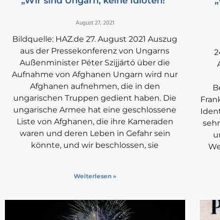
„Wir sind Ungarn, keine Idioten!“
„
August 27, 2021
Bildquelle: HAZ.de 27. August 2021 Auszug
aus der Pressekonferenz von Ungarns
2
Außenminister Péter Szijjártó über die
Aufnahme von Afghanen Ungarn wird nur
Afghanen aufnehmen, die in den
B
ungarischen Truppen gedient haben. Die
Fran
ungarische Armee hat eine geschlossene
Ident
Liste von Afghanen, die ihre Kameraden
sehr
waren und deren Leben in Gefahr sein
u
könnte, und wir beschlossen, sie
We
Weiterlesen »