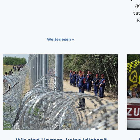
g
ta
K
Weiterlesen »