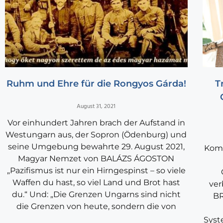
Ruhm und Ehre für die Rongyos Gárda!
T
August 31, 2021
Vor einhundert Jahren brach der Aufstand in
Westungarn aus, der Sopron (Ödenburg) und
seine Umgebung bewahrte 29. August 2021,
Komm
Magyar Nemzet von BALÁZS ÁGOSTON
„Pazifismus ist nur ein Hirngespinst – so viele
Waffen du hast, so viel Land und Brot hast
ver
du.“ Und: „Die Grenzen Ungarns sind nicht
BR
die Grenzen von heute, sondern die von
Syst