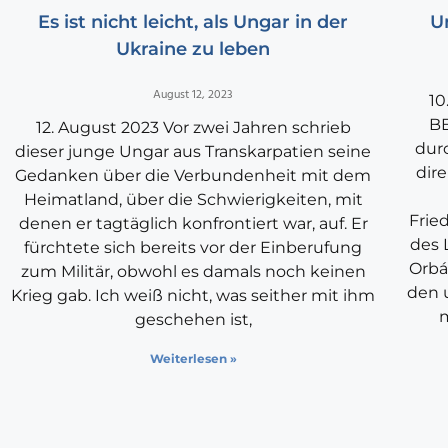
Es ist nicht leicht, als Ungar in der
U
Ukraine zu leben
August 12, 2023
10
BE
12. August 2023 Vor zwei Jahren schrieb
durc
dieser junge Ungar aus Transkarpatien seine
dir
Gedanken über die Verbundenheit mit dem
Heimatland, über die Schwierigkeiten, mit
Frie
denen er tagtäglich konfrontiert war, auf. Er
des 
fürchtete sich bereits vor der Einberufung
Orbá
zum Militär, obwohl es damals noch keinen
den 
Krieg gab. Ich weiß nicht, was seither mit ihm
m
geschehen ist,
Weiterlesen »