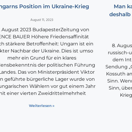
ngarns Position im Ukraine-Krieg
Man ka
deshalb
August 11, 2023
. August 2023 BudapesterZeitung von
NCE BAUER Höhere Friedensaffinität
h stärkere Betroffenheit: Ungarn ist ein
8. Augu
ekter Nachbar der Ukraine. Dies ist umso
russisch-u
mehr ein Grund für ein klares
dem Inte
densbekenntnis der politischen Führung
Sendung „
Landes. Das von Ministerpräsident Viktor
Kossuth am
n geführte bürgerliche Lager wurde von
Sinn. Wenn
ungarischen Wählern vor gut einem Jahr
Sinn, übe
it einer vierten Zweidrittelmehrheit
Krieg
Weiterlesen »