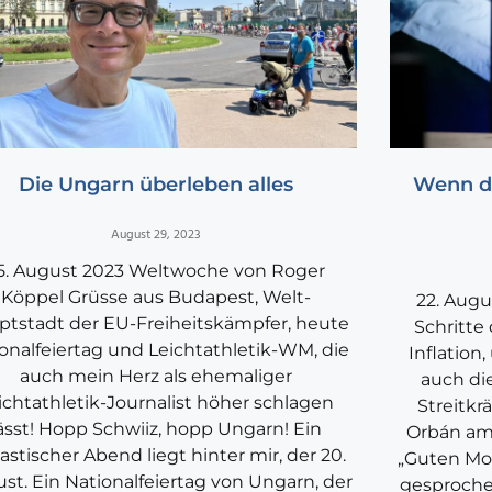
Die Ungarn überleben alles
Wenn du
August 29, 2023
5. August 2023 Weltwoche von Roger
Köppel Grüsse aus Budapest, Welt-
22. Augu
ptstadt der EU-Freiheitskämpfer, heute
Schritte
onalfeiertag und Leichtathletik-WM, die
Inflation
auch mein Herz als ehemaliger
auch di
ichtathletik-Journalist höher schlagen
Streitkr
ässt! Hopp Schwiiz, hopp Ungarn! Ein
Orbán am 
astischer Abend liegt hinter mir, der 20.
„Guten Mo
st. Ein Nationalfeiertag von Ungarn, der
gesproche