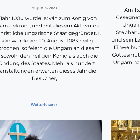
August 19, 2023
Am 15.
Gesegnet
Jahr 1000 wurde István zum König von
Ungarn
arn gekrönt, und mit diesem Akt wurde
Stephanu
christliche ungarische Staat gegründet. I.
und sein La
stván wurde am 20. August 1083 heilig
Einweihun
rochen, so feiern die Ungarn an diesem
Gottesmutt
 sowohl den heiligen König als auch die
Ungarn hat
ündung des Staates. Mehr als hundert
ranstaltungen erwarten dieses Jahr die
Besucher,
Weiterlesen »