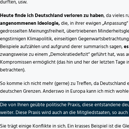
durften, usw.
Heute finde ich Deutschland verloren zu haben
, da vieles 
angenommenen Ideologie,
die, in ihrer ewigen „Anpassung
gedrosselten Meinungsfreiheit, übertriebenen Minderheitsgl
engstirnigen Klimapolitik, einseitigen Gegenwartsbetrachtung
Beispiele aufzählen und aufgrund derer summarisch sagen,
es
zwangsweise zu einem „Demokratiedefizit“ geführt hat, was a
Kompromissen ermöglicht (das hin und her der letzten Tage i
betrachten).
So komme ich nicht mehr (gerne) zu Treffen, da Deutschland es
deutschen Grenzen. Anderswo in Europa kann ich mich wohler 
Die von Ihnen geübte politische Praxis, diese entstandene de
weiter. Diese Praxis wird auch an die Mitgliedstaaten, so auch
Sie trägt einige Konflikte in sich. Ein krasses Beispiel ist die