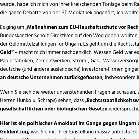
wurde, habe ich mich von Ihrer kreischenden Tonlage beim Ra
die ganze Debatte von der BT Mediathek angehört, ich wollte
Es ging um „
Maßnahmen zum EU-Haushaltsschutz vor Recht
Bundeskanzler Scholz Direktiven auf den Weg geben wollten 
der Geldmittelzahlungen für Ungarn. Es geht um die Rechtsstaat
Geld”
– macht mich immer nachdenklich. Wessen Geld war es w
Papierfabriken, Zementwerken, Strom-, Gas-, Wasserversorgu
deutsche (und andere ausländische) Investoren-Firmen ginge
an deutsche Unternehmen zurückgeflossen
, insbesondere 
Wenn Sie sich die weiter untenstehenden Fragen anschauen, we
Herren Hunko u. Schraps) sehen, dass „
Rechtsstaatlichkeitsw
gesellschaftlichen oder biologischen Gesetze
widerspreche
Hier ist ein politischer Amoklauf im Gange gegen Ungarn
Geldentzug,
was Sie mit Ihrer Einstellung massiv unterstütze