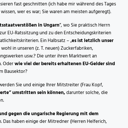
sieren fast geschnitten (ich habe mir während des Tages
 wissen, wer es war; Sie waren am meisten aufgeregt).
sstaatverstößen in Ungarn
”, wo Sie praktisch Herrn
zur EU-Ratssitzung und zu den Entscheidungskriterien
lichkeitskriterien. Ein Halbsatz – „
es ist letzlich unser
ohl in unseren (z. T. neuen) Zuckerfabriken,
ngswerken usw.? Die unter ihren Marktwert an
n. Oder
wie viel der bereits erhaltenen EU-Gelder sind
im Bausektor?
rden Sie und einige Ihrer Mitstreiter (Frau Kopf,
erte” umstritten sein können,
darunter solche, die
n.
 und gegen die ungarische Regierung mit dem
n. Das haben einige der Mitredner (Herren Helferich,