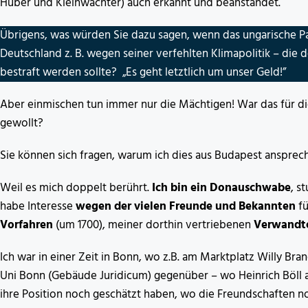
Huber und Kleinwächter) auch erkannt und beanstandet.
Übrigens, was würden Sie dazu sagen, wenn das ungarische P
Deutschland z. B. wegen seiner verfehlten Klimapolitik – die 
bestraft werden sollte? „Es geht letztlich um unser Geld!”
Aber einmischen tun immer nur die Mächtigen! War das für di
gewollt?
Sie können sich fragen, warum ich dies aus Budapest ansprec
Weil es mich doppelt berührt.
Ich bin ein Donauschwabe
, s
habe Interesse
wegen der vielen Freunde und Bekannten
fü
Vorfahren
(um 1700), meiner dorthin vertriebenen
Verwandt
Ich war in einer Zeit in Bonn, wo z.B. am Marktplatz Willy B
Uni Bonn (Gebäude Juridicum) gegenüber – wo Heinrich Böll 
ihre Position noch geschätzt haben, wo die Freundschaften n