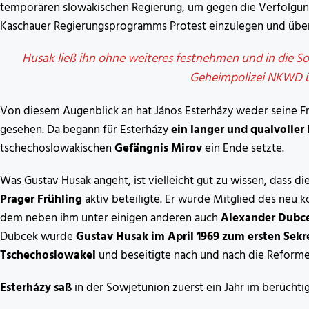
temporären slowakischen Regierung, um gegen die Verfolgun
Kaschauer Regierungsprogramms Protest einzulegen und übe
Husak ließ ihn ohne weiteres festnehmen und in die So
Geheimpolizei NKWD 
Von diesem Augenblick an hat János Esterházy weder seine F
gesehen. Da begann für Esterházy
ein langer und qualvoller
tschechoslowakischen
Gefängnis Mirov
ein Ende setzte.
Was Gustav Husak angeht, ist vielleicht gut zu wissen, dass die
Prager Frühling
aktiv beteiligte. Er wurde Mitglied des neu 
dem neben ihm unter einigen anderen auch
Alexander Dubce
Dubcek wurde
Gustav Husak im April 1969 zum ersten Sekr
Tschechoslowakei
und beseitigte nach und nach die Reforme
Esterházy saß
in der Sowjetunion zuerst ein Jahr im berücht