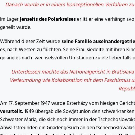
Danach wurde er in einem konzeptionellen Verfahren zu 1
Im Lager
jenseits des Polarkreises
erlitt er eine verhängnisv
geheilt wurde.
Während dieser Zeit wurde
seine Familie auseinandergetri
es, nach Westen zu flüchten. Seine Frau siedelte mit ihren K
gelang es nach wechselsvollen Umständen zuletzt ebenfalls d
Unterdessen machte das Nationalgericht in Bratislava
Verleumdung wie Kollaboration mit dem Faschismus 
Republi
Am 17. September 1947 wurde Esterházy vom hiesigen Gericht
verurteilt.
1949 übergab die Sowjetunion den schwerkranken
Schwester Maria, die sich noch immer in der Tschechoslowakei 
Anwaltsfreunden ein Gnadengesuch an den tschechoslowakisc