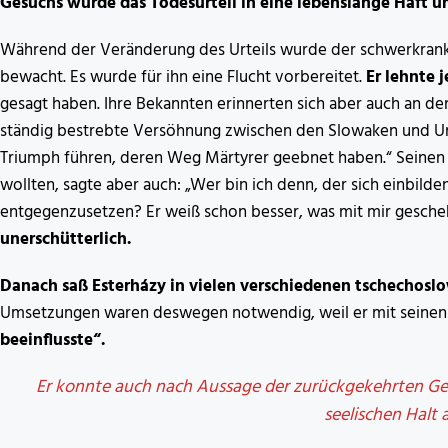
Gesuchs wurde das Todesurteil in eine lebenslange Haft 
Während der Veränderung des Urteils wurde der schwerkranke
bewacht. Es wurde für ihn eine Flucht vorbereitet.
Er lehnte 
gesagt haben. Ihre Bekannten erinnerten sich aber auch an de
ständig bestrebte Versöhnung zwischen den Slowaken und Un
Triumph führen, deren Weg Märtyrer geebnet haben.“ Seinen
wollten, sagte aber auch: „Wer bin ich denn, der sich einbilde
entgegenzusetzen? Er weiß schon besser, was mit mir gesche
unerschütterlich.
Danach saß Esterházy in vielen verschiedenen tschechosl
Umsetzungen waren deswegen notwendig, weil er mit seinen
beeinflusste“.
Er konnte auch nach Aussage der zurückgekehrten G
seelischen Halt 