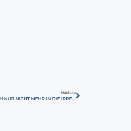
Nächste
„OH, GLÜCKLICHES UNGARN! LASS DICH NUR NICHT MEHR IN DIE IRRE FÜHREN.”