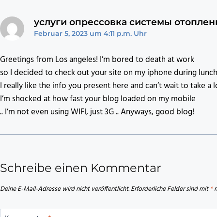
услуги опрессовка системы отоплен
Februar 5, 2023 um 4:11 p.m. Uhr
Greetings from Los angeles! I’m bored to death at work
so I decided to check out your site on my iphone during lunch
I really like the info you present here and can’t wait to take a
I’m shocked at how fast your blog loaded on my mobile
.. I’m not even using WIFI, just 3G .. Anyways, good blog!
Schreibe einen Kommentar
Deine E-Mail-Adresse wird nicht veröffentlicht.
Erforderliche Felder sind mit
*
m