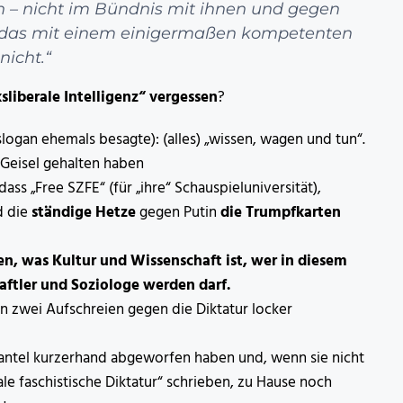
– nicht im Bündnis mit ihnen und gegen
 das mit einem einigermaßen kompetenten
nicht.“
sliberale Intelligenz“ vergessen
?
slogan ehemals besagte): (alles) „wissen, wagen und tun“.
s Geisel gehalten haben
ass „Free SZFE“ (für „ihre“ Schauspieluniversität),
d die
ständige Hetze
gegen Putin
die Trumpfkarten
en, was Kultur und Wissenschaft ist, wer in diesem
haftler und Soziologe werden darf.
n zwei Aufschreien gegen die Diktatur locker
 Mantel kurzerhand abgeworfen haben und, wenn sie nicht
ale faschistische Diktatur“ schrieben, zu Hause noch