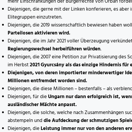
mehr Einschränkungen der Bürgerrechte von Orbán forder
Diejenigen, die gerne mit der Linken konferieren, es aber 
Elitegruppen einzutreten.
Diejenigen, die 2019 wissenschaftlich bewiesen haben wollt
Parteilosen aktivieren wird.
Diejenigen, die im Jahr 2021 voller Überzeugung verkündet
Regierungswechsel herbeiführen würden
.
Diejenigen, die 2007 eine Petition zur Privatisierung des
im Herbst
2021 Gyurcsány als das einzige Hindernis für 
Diejenigen, von deren importierter minderwertiger I
Millionen entfremdet worden sind.
Diejenigen, die diese Millionen – bestenfalls – als verbl
Diejenigen, für die
Ungarn nur dann erfolgreich ist, we
ausländischer Mächte anpasst.
Diejenigen, die solche, welche nach Zusammenhängen su
abstempeln und
die Aufdeckung der schmutzigen Spiele
Diejenigen, die
Leistung immer nur von den anderen er