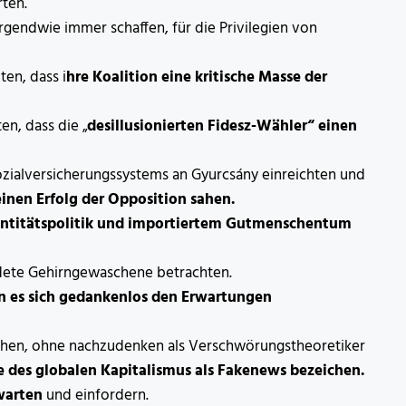
ten.
irgendwie immer schaffen, für die Privilegien von
en, dass i
hre Koalition eine kritische Masse der
en, dass die „
desillusionierten Fidesz-Wähler“ einen
 Sozialversicherungssystems an Gyurcsány einreichten und
einen Erfolg der Opposition sahen.
dentitätspolitik und importiertem Gutmenschentum
endete Gehirngewaschene betrachten.
nn es sich gedankenlos den Erwartungen
chen, ohne nachzudenken als Verschwörungstheoretiker
 des globalen Kapitalismus als Fakenews bezeichen.
warten
und einfordern.