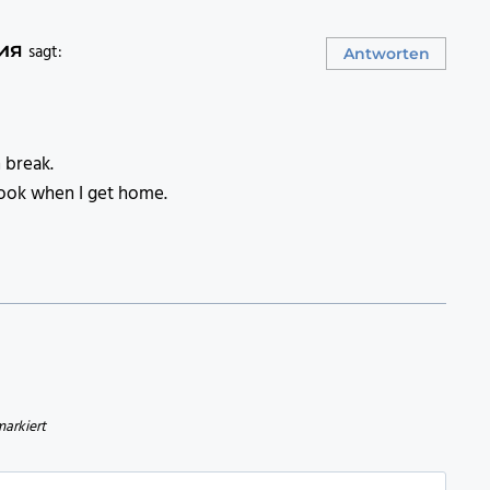
ия
sagt:
Antworten
 break.
 look when I get home.
arkiert