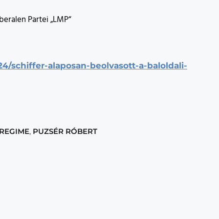
iberalen Partei „LMP“
24/schiffer-alaposan-beolvasott-a-baloldali-
REGIME
,
PUZSÉR RÓBERT