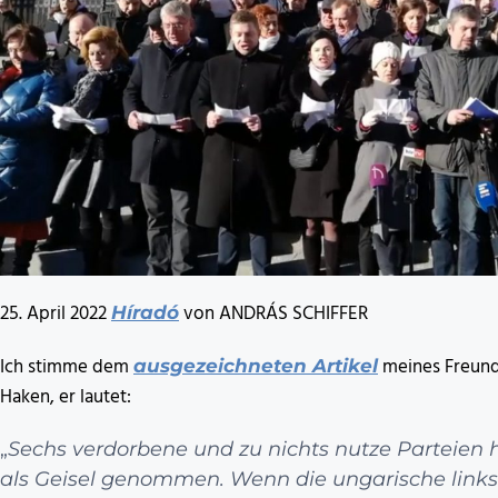
25. April 2022
von ANDRÁS SCHIFFER
Híradó
Ich stimme dem
meines Freunde
ausgezeichneten Artikel
Haken, er lautet:
„
Sechs verdorbene und zu nichts nutze Parteien h
als Geisel genommen. Wenn die ungarische linksl