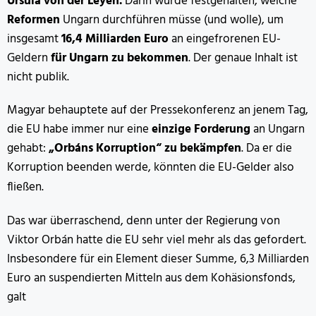
Ursula von der Leyen.
Darin wurde festgehalten, welche
Reformen
Ungarn durchführen müsse (und wolle), um
insgesamt
16,4 Milliarden Euro
an eingefrorenen EU-
Geldern
für Ungarn zu bekommen
. Der genaue Inhalt ist
nicht publik.
Magyar behauptete auf der Pressekonferenz an jenem Tag,
die EU habe immer nur eine
einzige Forderung
an Ungarn
gehabt:
„Orbáns Korruption“ zu bekämpfen
. Da er die
Korruption beenden werde, könnten die EU-Gelder also
fließen.
Das war überraschend, denn unter der Regierung von
Viktor Orbán hatte die EU sehr viel mehr als das gefordert.
Insbesondere für ein Element dieser Summe, 6,3 Milliarden
Euro an suspendierten Mitteln aus dem Kohäsionsfonds,
galt