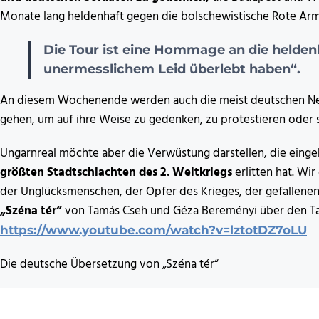
Monate lang heldenhaft gegen die bolschewistische Rote Arm
Die Tour ist eine Hommage an die heldenh
unermesslichem Leid überlebt haben“.
An diesem Wochenende werden auch die meist deutschen Neon
gehen, um auf ihre Weise zu gedenken, zu protestieren oder s
Ungarnreal möchte aber die Verwüstung darstellen, die einge
größten Stadtschlachten des 2. Weltkriegs
erlitten hat. Wi
der Unglücksmenschen, der Opfer des Krieges, der gefallene
„Széna tér“
von Tamás Cseh und Géza Bereményi über den Tag d
https://www.youtube.com/watch?v=lztotDZ7oLU
Die deutsche Übersetzung von „Széna tér“