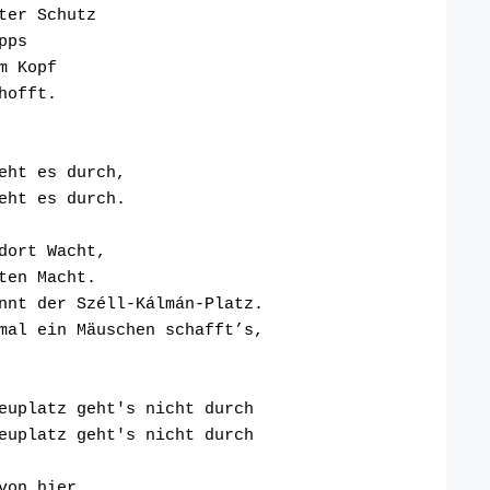
ter Schutz
pps
m Kopf
hofft.
eht es durch,
eht es durch.
dort Wacht,
ten Macht.
ennt der Széll-Kálmán-Platz.
 mal ein Mäuschen schafft’s,
Heuplatz geht's nicht durch
Heuplatz geht's nicht durch 
von hier,