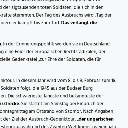
 der zigtausenden toten Soldaten, die sich in den
tkräfte stemmten. Der Tag des Ausbruchs wird „Tag der
 sondern er kämpft bis zum Tod.
Das verlangt die
n
. In der Erinnerungspolitik werden sie in Deutschland
ag eine Feier der europäischen Rechtsradikalen, der
ielle Gedenktafel „zur Ehre der Soldaten, die für
our. In diesem Jahr wird vom 8. bis 9. Februar zum 18.
Soldaten folgt, die 1945 aus der Budaer Burg
n. Die schwierigste, längste und bekannteste der
hsstrecke
. Sie startet am Samstag bei Einbruch der
 Sonntagmittag am Ortsrand von Szomor. Nach Angaben
st der Ziel der Ausbruch-Gedenktour, „
der ungarischen
steuropa während des Zweiten Weltkriegs zweieinhalb