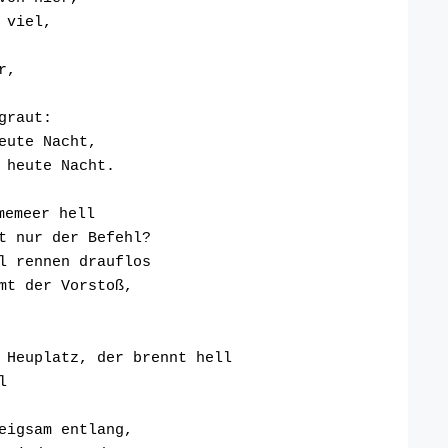
 viel,
r,
graut:
eute Nacht,
 heute Nacht.
memeer hell
t nur der Befehl?
l rennen drauflos
mt der Vorstoß,
 Heuplatz, der brennt hell
l
eigsam entlang,