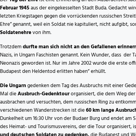
Februar 1945
aus der eingekesselten Stadt Buda. Gedacht wird
letzten Kriegstagen gegen die vorrückenden russischen Strei
Ehre” genannt, weil ein Soldat nie kapituliert, nicht aufgibt,
Soldatenehre
von ihm.
Trotzdem
durfte man sich nicht an den Gefallenen erinner
Nazis, in Ungarn Faschisten genannt. Kein Wunder, dass der T
Neonazis geworden ist. Nur im Jahre 2002 wurde die erste offiz
Budapest den Heldentod erlitten haben“ erhüllt.
Die Ungarn
gedenken dem Tag des Ausbruchs mit einer Gedenkt
Mal die
Ausbruch-Gedenktour
organisiert, die dem Weg der 
ausbrachen und versuchten, dem russischen Ring zu entkomme
verschiedenen Wanderstrecken ist die
60 km lange Ausbruc
Dunkelheit um 16:30 Uhr von der Budaer Burg und endet am
des Heimat- und Tourismusvereins, der die Tour organisiert, i
und deutschen Soldaten zu gedenken,
die Budapest und We