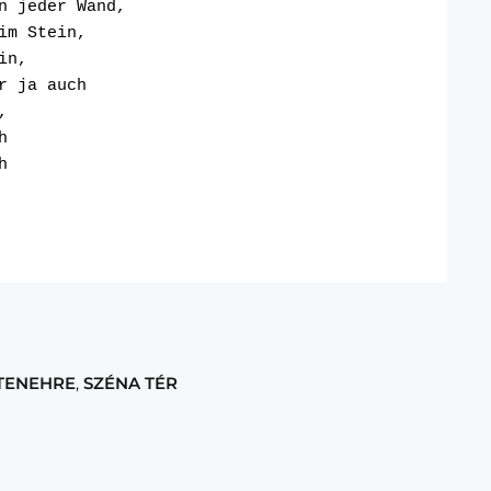
n jeder Wand,
im Stein,
in,
r ja auch
,
h
h
TENEHRE
,
SZÉNA TÉR