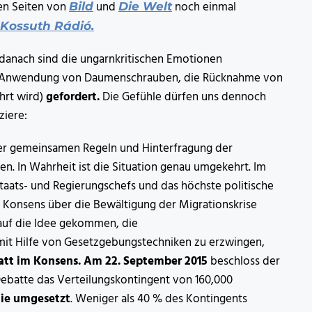
den Seiten von
und
noch einmal
Bild
Die Welt
Kossuth Rádió.
 danach sind die ungarnkritischen Emotionen
Anwendung von Daumenschrauben, die Rücknahme von
hrt wird)
gefordert.
Die Gefühle dürfen uns dennoch
ziere:
der gemeinsamen Regeln und Hinterfragung der
en. In Wahrheit ist die Situation genau umgekehrt. Im
aats- und Regierungschefs und das höchste politische
 Konsens über die Bewältigung der Migrationskrise
 auf die Idee gekommen, die
 mit Hilfe von Gesetzgebungstechniken zu erzwingen,
att im Konsens.
Am 22. September 2015
beschloss der
 Debatte das Verteilungskontingent von 160,000
nie umgesetzt
. Weniger als 40 % des Kontingents