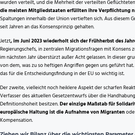
wurden verteilt, und die Mehrheit der verteilten Geflüchte
die meisten Mitgliedstaaten erfüllten ihre Verpflichtung n
Spaltungen innerhalb der Union vertieften sich. Aus diesem G
seit Jahren an das Konsensprinzip gehalten.
Jetzt
, im Juni 2023 wiederholt sich der Frühherbst des Jahr
Regierungschefs, in zentralen Migrationsfragen mit Konsens 
im nächsten Jahr überstürzt außer Acht gelassen. In dieser gru
von dem, was zu so heftigen Angriffen gegen uns geführt hat. 
das für die Entscheidungsfindung in der EU so wichtig ist.
Der zweite, vielleicht noch heiklere Aspekt der scharfen Reakt
Verfasser des aktuellen Gesetzentwurfs über die Handhabung 
Definitionshoheit besitzen.
Der einzige Maßstab für Solidar
europäische Haltung ist die Aufnahme von Migranten
oder
Kompensation.
Ziehen wir Bilanz über die wichtigsten Parameter 