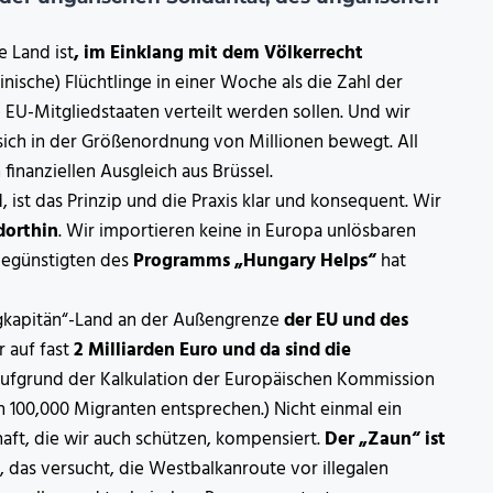
e Land ist
, im Einklang mit dem Völkerrecht
ische) Flüchtlinge in einer Woche als die Zahl der
 EU-Mitgliedstaaten verteilt werden sollen. Und wir
sich in der Größenordnung von Millionen bewegt. All
inanziellen Ausgleich aus Brüssel.
d, ist das Prinzip und die Praxis klar und konsequent. Wir
dorthin
. Wir importieren keine in Europa unlösbaren
 Begünstigten des
Programms „Hungary Helps“
hat
gkapitän“-Land an der Außengrenze
der EU und des
r auf fast
2 Milliarden Euro und da sind die
ufgrund der Kalkulation der Europäischen Kommission
 100,000 Migranten entsprechen.) Nicht einmal ein
aft, die wir auch schützen, kompensiert.
Der „Zaun“ ist
 das versucht, die Westbalkanroute vor illegalen