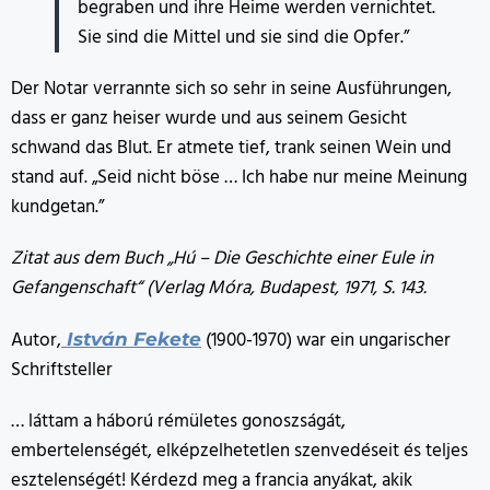
begraben und ihre Heime werden vernichtet.
Sie sind die Mittel und sie sind die Opfer.”
Der Notar verrannte sich so sehr in seine Ausführungen,
dass er ganz heiser wurde und aus seinem Gesicht
schwand das Blut. Er atmete tief, trank seinen Wein und
stand auf. „Seid nicht böse … Ich habe nur meine Meinung
kundgetan.”
Zitat aus dem Buch „Hú – Die Geschichte einer Eule in
Gefangenschaft“ (Verlag Móra, Budapest, 1971, S. 143.
Autor,
(1900-1970) war ein ungarischer
István Fekete
Schriftsteller
… láttam a háború rémületes gonoszságát,
embertelenségét, elképzelhetetlen szenvedéseit és teljes
esztelenségét! Kérdezd meg a francia anyákat, akik