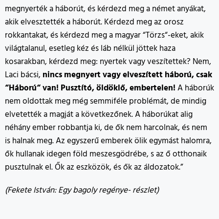
megnyerték a háborút, és kérdezd meg a német anyákat,
akik elvesztették a háborút. Kérdezd meg az orosz
rokkantakat, és kérdezd meg a magyar “Törzs“-eket, akik
világtalanul, esetleg kéz és láb nélkül jöttek haza
kosarakban, kérdezd meg: nyertek vagy veszítettek? Nem,
Laci bácsi,
nincs megnyert vagy elveszített háború, csak
“Háború“ van! Pusztító, öldöklő, embertelen!
A háborúk
nem oldottak meg még semmiféle problémát, de mindig
elvetették a magját a következőnek. A háborúkat alig
néhány ember robbantja ki, de ők nem harcolnak, és nem
is halnak meg. Az egyszerű emberek ölik egymást halomra,
ők hullanak idegen föld meszesgödrébe, s az ő otthonaik
pusztulnak el. Ők az eszközök, és ők az áldozatok.”
(Fekete István: Egy bagoly regénye- részlet)