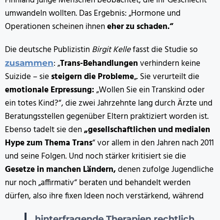
Finnland junge Menschen beobachtet, die ihr Geschlecht
umwandeln wollten. Das Ergebnis: „Hormone und
Operationen scheinen ihnen
eher zu schaden.“
Die deutsche Publizistin
Birgit Kelle
fasst die Studie so
: „
Trans-Behandlungen
verhindern keine
zusammen
Suizide – sie
steigern die Probleme
„. Sie verurteilt die
emotionale Erpressung:
„Wollen Sie ein Transkind oder
ein totes Kind?“, die zwei Jahrzehnte lang durch Ärzte und
Beratungsstellen gegenüber Eltern praktiziert worden ist.
Ebenso tadelt sie den
„gesellschaftlichen und medialen
Hype zum Thema Trans
“ vor allem in den Jahren nach 2011
und seine Folgen. Und noch stärker kritisiert sie die
Gesetze in manchen Ländern,
denen zufolge Jugendliche
nur noch „affirmativ“ beraten und behandelt werden
dürfen, also ihre fixen Ideen noch verstärkend, während
hinterfragende Therapien rechtlich