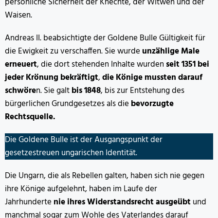
persönliche Sicherheit der Knechte, der Witwen und der
Waisen.
Andreas II. beabsichtigte der Goldene Bulle Gültigkeit für
die Ewigkeit zu verschaffen. Sie wurde
unzählige Male
erneuert
, die dort stehenden Inhalte wurden
seit 1351 bei
jeder Krönung bekräftigt
,
die Könige mussten darauf
schwöre
n. Sie galt
bis 1848
, bis zur Entstehung des
bürgerlichen Grundgesetzes als die
bevorzugte
Rechtsquelle.
Die Goldene Bulle ist der Ausgangspunkt der
gesetzestreuen ungarischen Identität.
Die Ungarn, die als Rebellen galten, haben sich nie gegen
ihre Könige aufgelehnt, haben im Laufe der
Jahrhunderte
nie ihres Widerstandsrecht ausgeübt
und
manchmal sogar zum Wohle des Vaterlandes darauf