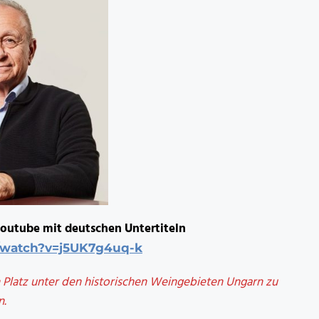
youtube mit deutschen Untertiteln
/watch?v=j5UK7g4uq-k
en Platz unter den historischen Weingebieten Ungarn zu
n.