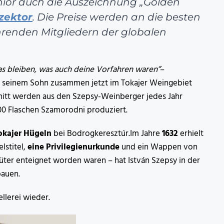
ior auch die Auszeichnung „Golden
zektor
. Die Preise werden an die besten
hrenden Mitgliedern der globalen
was bleiben, was auch deine Vorfahren waren”
–
t seinem Sohn zusammen jetzt im Tokajer Weingebiet
nitt werden aus den Szepsy-Weinberger jedes Jahr
000 Flaschen Szamorodni produziert.
Tokajer Hügeln
bei Bodrogkeresztúr.Im Jahre
1632
erhielt
lstitel,
eine Privilegienurkunde
und ein Wappen von
güter enteignet worden waren – hat István Szepsy in der
bauen.
ellerei wieder.