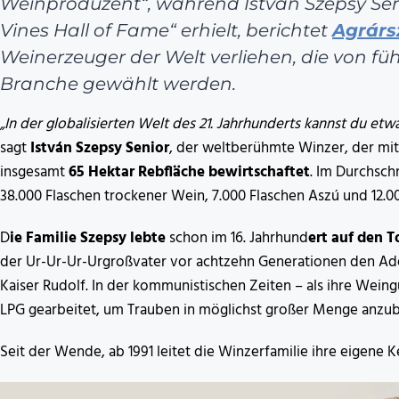
Weinproduzent“, während István Szepsy Sen
Vines Hall of Fame“ erhielt, berichtet
Agrárs
Weinerzeuger der Welt verliehen, die von fü
Branche gewählt werden.
„In der globalisierten Welt des 21. Jahrhunderts kannst du et
sagt
István Szepsy Senior
, der weltberühmte Winzer, der mi
insgesamt
65 Hektar Rebfläche bewirtschaftet
. Im Durchsch
38.000 Flaschen trockener Wein, 7.000 Flaschen Aszú und 12.
D
ie Familie Szepsy lebte
schon im 16. Jahrhund
ert auf den 
der Ur-Ur-Ur-Urgroßvater vor achtzehn Generationen den Ade
Kaiser Rudolf. In der kommunistischen Zeiten – als ihre Wein
LPG gearbeitet, um Trauben in möglichst großer Menge anzu
Seit der Wende, ab 1991 leitet die Winzerfamilie ihre eigene K