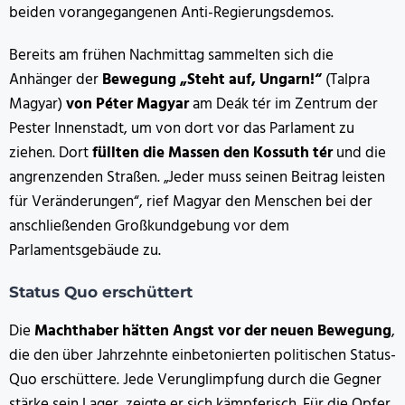
beiden vorangegangenen Anti-Regierungsdemos.
Bereits am frühen Nachmittag sammelten sich die
Anhänger der
Bewegung „Steht auf, Ungarn!“
(Talpra
Magyar)
von Péter Magyar
am Deák tér im Zentrum der
Pester Innenstadt, um von dort vor das Parlament zu
ziehen. Dort
füllten die Massen den Kossuth tér
und die
angrenzenden Straßen. „Jeder muss seinen Beitrag leisten
für Veränderungen“, rief Magyar den Menschen bei der
anschließenden Großkundgebung vor dem
Parlamentsgebäude zu.
Status Quo erschüttert
Die
Machthaber hätten Angst vor der neuen Bewegung
,
die den über Jahrzehnte einbetonierten politischen Status-
Quo erschüttere. Jede Verunglimpfung durch die Gegner
stärke sein Lager, zeigte er sich kämpferisch. Für die Opfer