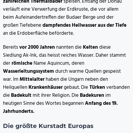
zahlreichen Thermalbäder
speisen. Entlang der Donau
verläuft eine Verwerfung der Erdkruste, die vor allem
beim Aufeinandertreffen der Budaer Berge und der
großen Tiefebene
dampfendes Heilwasser
aus der Tiefe
an die Erdoberfläche beförderte.
Bereits
vor 2000 Jahren
nannten die
Kelten
diese
Siedlung Ak-Ink, das heisst reiches Wasser. Daher stammt
der
römische
Name Aquincum, deren
Wasserleitungssystem
durch warme Quellen gespeist
war. Im
Mittelalter
haben die Ungarn neben den
Heilquellen
Krankenhäuser
gebaut. Die
Türken
verbanden
die
Badekult
mit ihrer Religion. Die
Badekuren
im
heutigen Sinne des Wortes begannen
Anfang des 19.
Jahrhunderts.
Die größte Kurstadt Europas