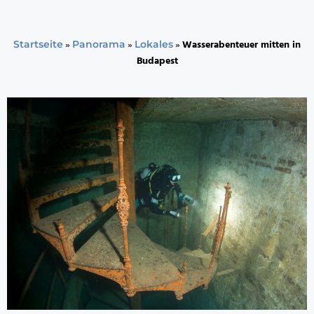
»
»
»
Wasserabenteuer mitten in
Startseite
Panorama
Lokales
Budapest