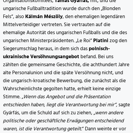
Organisationskomitees,
Tamás Gyárfás,
mit, und die
ungarische Fußballtradition wurde durch den „Blonden
Fels“, also
Kálmán Mészöly
, den ehemaligen legendären
Mittelverteidiger vertreten. Sie vertrauten auf die
ehemalige Autorität des ungarischen Fußballs und die des
ungarischen Ministerpräsidenten. „Le Roi“
Platini
zog den
Siegerumschlag heraus, in dem sich das
polnisch-
ukrainische Versöhnungsangebot
befand. Bei uns
zählten die gemeinsame Geschichte, die achthundert Jahre
alte Personalunion und die späte Versöhnung nicht, und
die ungarisch-kroatische Bewerbung, die zunächst als die
Wahrscheinlichste gegolten hatte, erhielt keine einzige
Stimme.
„Wenn das Angebot und die Präsentation
entschieden haben, liegt die Verantwortung bei mir“,
sagte
Gyárfás, um die Schuld auf sich zu ziehen,
„wenn andere
politische oder geschäftliche Erwägungen entscheidend
waren, ist die Verantwortung geteilt.
“ Dann weinte er vor