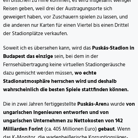
ein bisschen zu Hilfe kommen, es wird insgesamt weniger
Reisen geben, weil drei der Austragungsorte sich
geweigert haben, vor Zuschauern spielen zu lassen, und
die anderen nur Karten für einen Viertel bis einen Drittel
der Stadionplätze verkaufen.
Soweit ich es übersehen kann, wird das
Puskás-Stadion in
Budapest das einzige
sein, bei dem in der
Fernsehübertragung keine virtuellen Stadiongeräusche
dazu gemischt werden müssen,
wo echte
Stadionatmosphäre herrschen wird und deshalb
wahrscheinlich die besten Spiele stattfinden können.
Die in zwei Jahren fertiggestellte
Puskás-Aren
a wurde
von
ungarischen Ingenieuren entworfen und von
ungarischen Unternehmen zu Nettokosten von 142
Milliarden Forint
(ca. 405 Millionen Euro)
gebaut
. Wenn
das K-Monitor, die wadenbeißerische Korruptionsjäger-