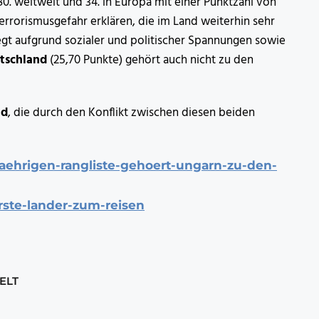
0. weltweit und 34. in Europa mit einer Punktzahl von
Terrorismusgefahr erklären, die im Land weiterhin sehr
iegt aufgrund sozialer und politischer Spannungen sowie
tschland
(25,70 Punkte) gehört auch nicht zu den
nd
, die durch den Konflikt zwischen diesen beiden
jaehrigen-rangliste-gehoert-ungarn-zu-den-
erste-lander-zum-reisen
ELT