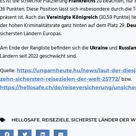
Es ist die schlechte Platzierung
Frankreichs
zu beachten, nur 8
36 Punkten. Diese Position lässt sich insbesondere durch die 
präsent ist. Auch das
Vereinigte Königreich
(30,59 Punkte) l
der hohen Kriminalitätsrate ganz hinten auf dem Platz 29.
Deu
sichersten Ländern Europas.
Am Ende der Rangliste befinden sich die
Ukraine
und
Russla
Ländern seit 2022 geschwächt sind.
Quelle:
https://ungarnheute.hu/news/laut-der-dies
bzw.
zehn-sichersten-reisezielen-der-welt-25772/
https://hellosafe.ch/de/reiseversicherung/unsich
HELLOSAFE
,
REISEZIELE
,
SICHERSTE LÄNDER DER W