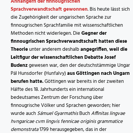
Anhängern der finnougrischen
Sprachverwandtschaft gewonnen
. Bis heute lässt sich
die Zugehörigkeit der ungarischen Sprache zur
finnougrischen Sprachfamilie mit wissenschaftlichen
Methoden nicht widerlegen. Die
Gegner der
finnougrischen Sprachverwandtschaft hatten diese
Theorie
unter anderem deshalb
angegriffen
,
weil die
Leitfigur der wissenschaftlichen Debatte Josef
Budenz
gewesen war, den der deutschstämmige Ungar
Pál Hunsdorfer (Hunfalvy)
aus Göttingen nach Ungarn
berufen hatte.
Göttingen war bereits in der zweiten
Hälfte des 18. Jahrhunderts ein international
bedeutsames Zentrum der Forschung über
finnougrische Völker und Sprachen geworden; hier
wurde auch
Sámuel Gyarmathis
Buch
Affinitas lingvae
hvngaricae cvm lingvis fennicae originis grammatice
demonstrata
1799 herausgegeben, das in der