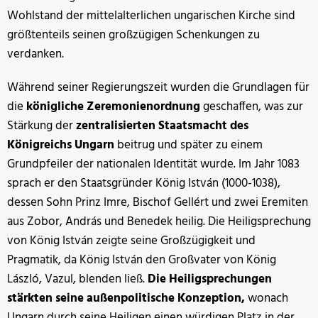
Wohlstand der mittelalterlichen ungarischen Kirche sind
größtenteils seinen großzügigen Schenkungen zu
verdanken.
Während seiner Regierungszeit wurden die Grundlagen für
die
königliche Zeremonienordnung
geschaffen, was zur
Stärkung der
zentralisierten Staatsmacht des
Königreichs Ungarn
beitrug und später zu einem
Grundpfeiler der nationalen Identität wurde. Im Jahr 1083
sprach er den Staatsgründer König István (1000-1038),
dessen Sohn Prinz Imre, Bischof Gellért und zwei Eremiten
aus Zobor, András und Benedek heilig. Die Heiligsprechung
von König István zeigte seine Großzügigkeit und
Pragmatik, da König István den Großvater von König
László, Vazul, blenden ließ.
Die Heiligsprechungen
stärkten seine außenpolitische Konzeption,
wonach
Ungarn durch seine Heiligen einen würdigen Platz in der