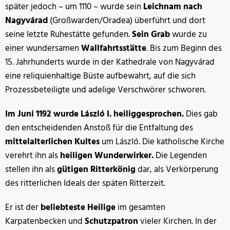
später jedoch – um 1110 – wurde sein
Leichnam nach
Nagyvárad
(Großwarden/Oradea) überführt und dort
seine letzte Ruhestätte gefunden.
Sein Grab
wurde zu
einer wundersamen
Wallfahrtsstätte
. Bis zum Beginn des
15. Jahrhunderts wurde in der Kathedrale von Nagyvárad
eine reliquienhaltige Büste aufbewahrt, auf die sich
Prozessbeteiligte und adelige Verschwörer schworen.
Im Juni 1192 wurde László I. heiliggesprochen.
Dies gab
den entscheidenden Anstoß für die Entfaltung des
mittelalterlichen Kultes
um László. Die katholische Kirche
verehrt ihn als
heiligen Wunderwirker.
Die Legenden
stellen ihn als
gütigen Ritterkönig
dar, als Verkörperung
des ritterlichen Ideals der späten Ritterzeit.
Er ist der
beliebteste Heilige
im gesamten
Karpatenbecken und
Schutzpatron
vieler Kirchen. In der