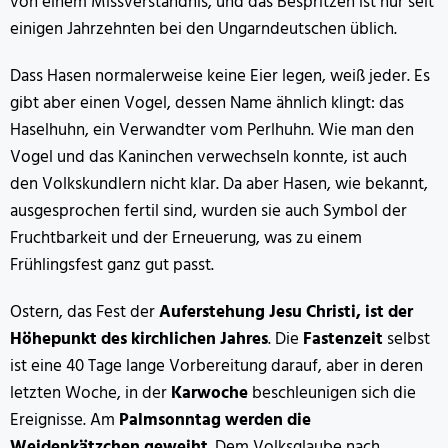
von einem Missverständnis, und das Bespritzen ist nur seit
einigen Jahrzehnten bei den Ungarndeutschen üblich.
Dass Hasen normalerweise keine Eier legen, weiß jeder. Es
gibt aber einen Vogel, dessen Name ähnlich klingt: das
Haselhuhn, ein Verwandter vom Perlhuhn. Wie man den
Vogel und das Kaninchen verwechseln konnte, ist auch
den Volkskundlern nicht klar. Da aber Hasen, wie bekannt,
ausgesprochen fertil sind, wurden sie auch Symbol der
Fruchtbarkeit und der Erneuerung, was zu einem
Frühlingsfest ganz gut passt.
Ostern, das Fest der
Auferstehung Jesu Christi, ist der
Höhepunkt des kirchlichen Jahres
. Die
Fastenzeit
selbst
ist eine 40 Tage lange Vorbereitung darauf, aber in deren
letzten Woche, in der
Karwoche
beschleunigen sich die
Ereignisse. Am
Palmsonntag
werden die
Weidenkätzchen geweiht
. Dem Volksglaube nach