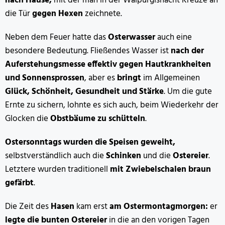
nach Hause,
mit der man in der Walpurgisnacht Kreuze an
die Tür
gegen Hexen
zeichnete.
Neben dem Feuer hatte das
Osterwasser
auch eine
besondere Bedeutung. Fließendes Wasser ist
nach der
Auferstehungsmesse effektiv gegen Hautkrankheiten
und Sonnensprossen
, aber es
bringt
im Allgemeinen
Glück, Schönheit, Gesundheit und Stärke
. Um die gute
Ernte zu sichern, lohnte es sich auch, beim Wiederkehr der
Glocken die
Obstbäume zu schütteln
.
Ostersonntags wurden die Speisen geweiht,
selbstverständlich auch die
Schinken
und die
Ostereier
.
Letztere wurden traditionell
mit Zwiebelschalen braun
gefärbt
.
Die Zeit des
Hasen
kam erst
am Ostermontagmorgen:
er
legte die bunten Ostereier
in die an den vorigen Tagen