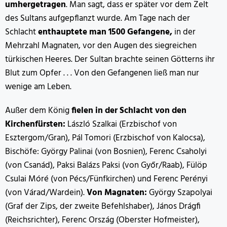
umhergetragen
. Man sagt, dass er später vor dem Zelt
des Sultans aufgepflanzt wurde. Am Tage nach der
Schlacht
enthauptete man 1500 Gefangene,
in der
Mehrzahl Magnaten, vor den Augen des siegreichen
türkischen Heeres. Der Sultan brachte seinen Götterns ihr
Blut zum Opfer . . . Von den Gefangenen ließ man nur
wenige am Leben.
Außer dem König
fielen in der Schlacht von den
Kirchenfürsten:
László Szalkai (Erzbischof von
Esztergom/Gran), Pál Tomori (Erzbischof von Kalocsa),
Bischöfe: György Palinai (von Bosnien), Ferenc Csaholyi
(von Csanád), Paksi Balázs Paksi (von Győr/Raab), Fülöp
Csulai Móré (von Pécs/Fünfkirchen) und Ferenc Perényi
(von Várad/Wardein).
Von Magnaten:
György Szapolyai
(Graf der Zips, der zweite Befehlshaber), János Drágfi
(Reichsrichter), Ferenc Ország (Oberster Hofmeister),