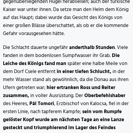
gegenüberliegenden Hügel herabließen; auch der türkische
Kaiser war unter ihnen. Da setze man den Helm dem König
auf das Haupt; dabei wurde das Gesicht des Königs von
einer großen Blässe überschattet, als ob er die kommende
Gefahr vorausgesehen hätte.
Die Schlacht dauerte ungefähr
anderthalb Stunden
. Viele
fanden in dem bodenlosen Sumpfwasser ihr Grab.
Die
Leiche des Königs fand man
später eine halbe Meile von
dem Dorf Csele entfernt
in einer tiefen Schlucht,
in der
mehr Wasser stand als gewöhnlich, da die Donau aus ihren
Ufern getreten war;
hier ertranken Ross und Reiter
zusammen,
in voller Ausrüstung. Der
Oberbefehlshaber
des Heeres,
Pál Tomori
, Erzbischof von Kalocsa, fiel in der
ersten Linie, nach tapferem Kampfe;
sein vom Rumpfe
gelöster Kopf wurde am nächsten Tage an eine Lanze
gesteckt und triumphierend im Lager des Feindes