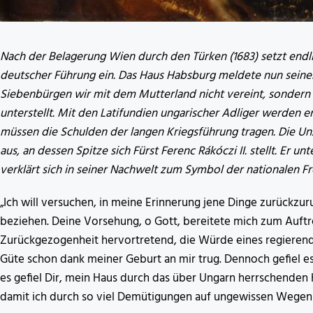
Nach der Belagerung Wien durch den Türken (1683) setzt endl
deutscher Führung ein. Das Haus Habsburg meldete nun seinen
Siebenbürgen wir mit dem Mutterland nicht vereint, sondern 
unterstellt. Mit den Latifundien ungarischer Adliger werden e
müssen die Schulden der langen Kriegsführung tragen. Die Unzu
aus, an dessen Spitze sich Fürst Ferenc Rákóczi II. stellt. Er u
verklärt sich in seiner Nachwelt zum Symbol der nationalen Fre
„Ich will versuchen, in meine Erinnerung jene Dinge zurückzur
beziehen. Deine Vorsehung, o Gott, bereitete mich zum Auftret
Zurückgezogenheit hervortretend, die Würde eines regieren
Güte schon dank meiner Geburt an mir trug. Dennoch gefiel e
es gefiel Dir, mein Haus durch das über Ungarn herrschenden
damit ich durch so viel Demütigungen auf ungewissen Wege