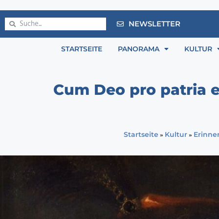
NEWSLETTER
STARTSEITE
PANORAMA
KULTUR
Cum Deo pro patria et
»
»
Startseite
Kultur
Erinne