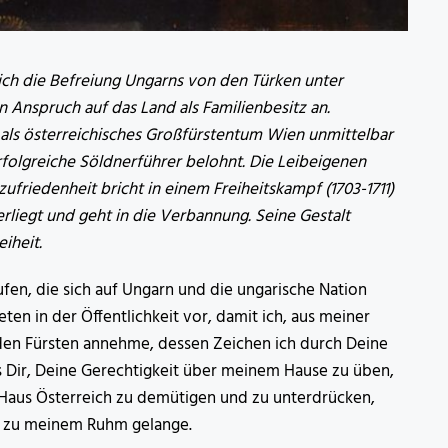
ich die Befreiung Ungarns von den Türken unter
 Anspruch auf das Land als Familienbesitz an.
als österreichisches Großfürstentum Wien unmittelbar
rfolgreiche Söldnerführer belohnt. Die Leibeigenen
friedenheit bricht in einem Freiheitskampf (1703-1711)
nterliegt und geht in die Verbannung. Seine Gestalt
iheit.
ufen, die sich auf Ungarn und die ungarische Nation
en in der Öffentlichkeit vor, damit ich, aus meiner
den Fürsten annehme, dessen Zeichen ich durch Deine
s Dir, Deine Gerechtigkeit über meinem Hause zu üben,
 Haus Österreich zu demütigen und zu unterdrücken,
n zu meinem Ruhm gelange.