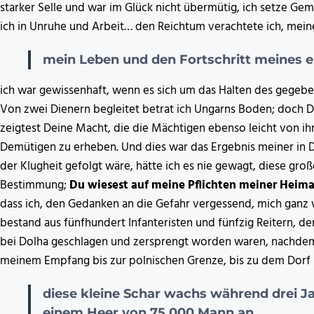
starker Selle und war im Glück nicht übermütig, ich setze Ge
ich in Unruhe und Arbeit… den Reichtum verachtete ich, mein
mein Leben und den Fortschritt meines e
ich war gewissenhaft, wenn es sich um das Halten des gege
Von zwei Dienern begleitet betrat ich Ungarns Boden; doch Du
zeigtest Deine Macht, die die Mächtigen ebenso leicht von ihre
Demütigen zu erheben. Und dies war das Ergebnis meiner in 
der Klugheit gefolgt wäre, hätte ich es nie gewagt, diese gr
Bestimmung;
Du wiesest auf meine Pflichten meiner Heim
dass ich, den Gedanken an die Gefahr vergessend, mich ganz
bestand aus fünfhundert Infanteristen und fünfzig Reitern, 
bei Dolha geschlagen und zersprengt worden waren, nachdem 
meinem Empfang bis zur polnischen Grenze, bis zu dem Dorf 
diese kleine Schar wachs während drei J
einem Heer von 75 000 Mann an.