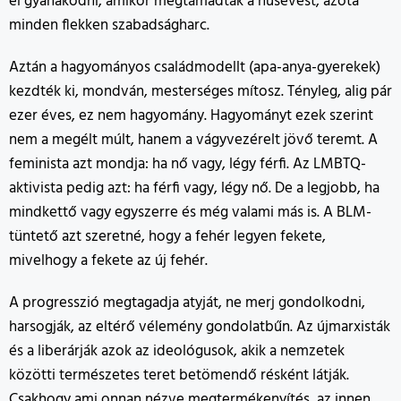
el gyanakodni, amikor megtámadták a húsevést, azóta
minden flekken szabadságharc.
Aztán a hagyományos családmodellt (apa-anya-gyerekek)
kezdték ki, mondván, mesterséges mítosz. Tényleg, alig pár
ezer éves, ez nem hagyomány. Hagyományt ezek szerint
nem a megélt múlt, hanem a vágyvezérelt jövő teremt. A
feminista azt mondja: ha nő vagy, légy férfi. Az LMBTQ-
aktivista pedig azt: ha férfi vagy, légy nő. De a legjobb, ha
mindkettő vagy egyszerre és még valami más is. A BLM-
tüntető azt szeretné, hogy a fehér legyen fekete,
mivelhogy a fekete az új fehér.
A progresszió megtagadja atyját, ne merj gondolkodni,
harsogják, az eltérő vélemény gondolatbűn. Az újmarxisták
és a liberárják azok az ideológusok, akik a nemzetek
közötti természetes teret betömendő résként látják.
Csakhogy ami onnan nézve megtermékenyítés, az innen