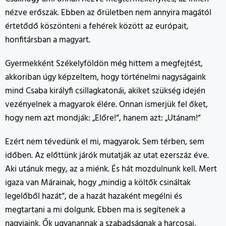
nézve erőszak. Ebben az őrületben nem annyira magától
értetődő köszönteni a fehérek között az európait,
honfitársban a magyart.
Gyermekként Székelyföldön még hittem a megfejtést,
akkoriban úgy képzeltem, hogy történelmi nagyságaink
mind Csaba királyfi csillagkatonái, akiket szükség idején
vezényelnek a magyarok élére. Onnan ismerjük fel őket,
hogy nem azt mondják: „Előre!“, hanem azt: „Utánam!“
Ezért nem tévedünk el mi, magyarok. Sem térben, sem
időben. Az előttünk járók mutatják az utat ezerszáz éve.
Aki utánuk megy, az a miénk. És hát mozdulnunk kell. Mert
igaza van Márainak, hogy „mindig a költők csináltak
legelőből hazát“, de a hazát hazaként megélni és
megtartani a mi dolgunk. Ebben ma is segítenek a
nagyjaink. Ők ugyanannak a szabadságnak a harcosai,