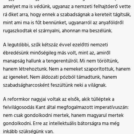
amelyet ma is védünk, ugyanaz a nemzeti felhajtóerő vette
rá őket arra, hogy ennek a szabadságnak a kereteit tágítsák,
mint ami ma is fűt bennünket, ugyanarról az anyaföldről
rugaszkodtak el szárnyalni, ahonnan ma beszélünk.
A legutóbbi, szűk kétszáz évvel ezelőtti nemzeti
ébredésünk minőségileg más volt, mint az, amiről
manapság hallunk a tengerentúlról. Mi nem töröltünk,
hanem létrehoztunk. Nem a nemeket szaporítottuk, hanem
az igeneket. Nem áldozati pózból támadtunk, hanem
szabadságharcosként feszültünk neki a világnak.
A reformkor nagyjai voltak az elsők, akik túlléptek a
felvilágosodás Kant által megfogalmazott imperatívuszán:
nem csak gondolkodni mertek, hanem magyarul mertek
gondolkodni. Erre az intellektuális bátorságra ma még
inkább szükségünk van.