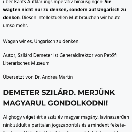
über Kants Aufklärungsimperativ hinausgingen:
Sie
wagten nicht nur zu denken, sondern auf Ungarisch zu
denken
. Diesen intellektuellen Mut brauchen wir heute
umso mehr.
Wagen wir es, Ungarisch zu denken!
Autor, Szilárd Demeter ist Generaldirektor von Petőfi
Literarisches Museum
Übersetzt von Dr. Andrea Martin
DEMETER SZILÁRD. MERJÜNK
MAGYARUL GONDOLKODNI!
Alighogy véget ért a száz év magyar magány, lavinaszerűen
ránk zúdult a parttalan jogszaporítás és a mindent fekete-