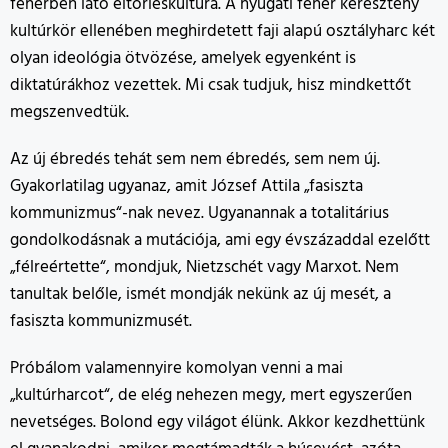
fehérben látó eltörléskultúra. A nyugati fehér keresztény
kultúrkör ellenében meghirdetett faji alapú osztályharc két
olyan ideológia ötvözése, amelyek egyenként is
diktatúrákhoz vezettek. Mi csak tudjuk, hisz mindkettőt
megszenvedtük.
Az új ébredés tehát sem nem ébredés, sem nem új.
Gyakorlatilag ugyanaz, amit József Attila „fasiszta
kommunizmus“-nak nevez. Ugyanannak a totalitárius
gondolkodásnak a mutációja, ami egy évszázaddal ezelőtt
„félreértette“, mondjuk, Nietzschét vagy Marxot. Nem
tanultak belőle, ismét mondják nekünk az új mesét, a
fasiszta kommunizmusét.
Próbálom valamennyire komolyan venni a mai
„kultúrharcot“, de elég nehezen megy, mert egyszerűen
nevetséges. Bolond egy világot élünk. Akkor kezdhettünk