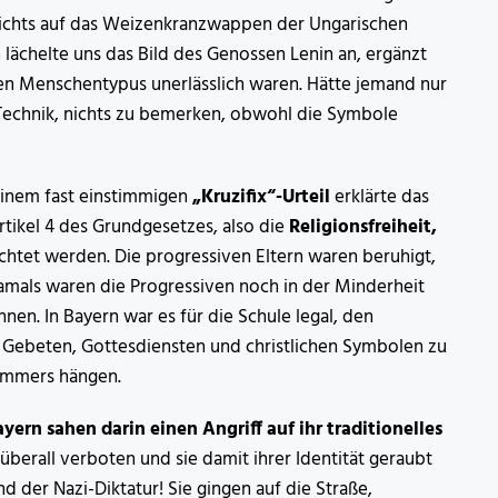
richts auf das Weizenkranzwappen der Ungarischen
n lächelte uns das Bild des Genossen Lenin an, ergänzt
chen Menschentypus unerlässlich waren. Hätte jemand nur
 Technik, nichts zu bemerken, obwohl die Symbole
einem fast einstimmigen
„Kruzifix“-Urteil
erklärte das
tikel 4 des Grundgesetzes, also die
Religionsfreiheit,
chtet werden. Die progressiven Eltern waren beruhigt,
 Damals waren die Progressiven noch in der Minderheit
en. In Bayern war es für die Schule legal, den
 Gebeten, Gottesdiensten und christlichen Symbolen zu
zimmers hängen.
ayern sahen darin einen Angriff auf ihr traditionelles
t überall verboten und sie damit ihrer Identität geraubt
 der Nazi-Diktatur! Sie gingen auf die Straße,