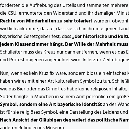
forderten die Aufhebung des Urteils und sammelten mehrere H
die CSU, ermunterte den Widerstand und ihr damaliger Minist
Rechte von Minderheiten zu sehr toleriert
würden, obwohl 
wirklich ankomme, darauf, dass sie sich in ihrem eigenen Land 
bayerische Gesetzgeber fest, dass
„der historische und kultu
jedem Klassenzimmer hängt. Der Wille der Mehrheit muss 
Schulleiter muss das Kreuz nur dann entfernen, wenn es das E
und Protest dagegen angemeldet wird. In letzter Zeit übrigen
Nun, wenn es kein Kruzifix wäre, sondern bloss ein einfaches 
haben wir es mit einer Art kulturellem Symbol zu tun. Schließl
wie das Bier oder das Dirndl, es habe keine religiösen Inhalte
Söder hängte in München in seinem Amt persönlich ein großes
Symbol, sondern eine Art bayerische Identität
an der Wand 
ist für sie religiöses Symbol, eine Darstellung des Leidens u
Nach Ansicht der Gläubigen degradiert das politische Nar
anderen Reliquien ins Museum.