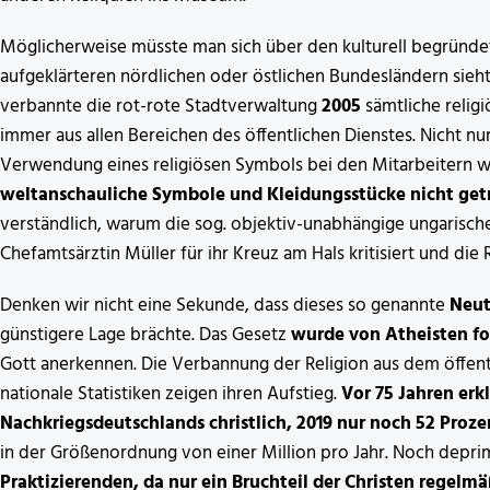
Möglicherweise müsste man sich über den kulturell begründet
aufgeklärteren nördlichen oder östlichen Bundesländern sieht 
verbannte die rot-rote Stadtverwaltung
2005
sämtliche relig
immer aus allen Bereichen des öffentlichen Dienstes. Nicht nu
Verwendung eines religiösen Symbols bei den Mitarbeitern 
weltanschauliche Symbole und Kleidungsstücke nicht getr
verständlich, warum die sog. objektiv-unabhängige ungarisch
Chefamtsärztin Müller für ihr Kreuz am Hals kritisiert und die
Denken wir nicht eine Sekunde, dass dieses so genannte
Neut
günstigere Lage brächte. Das Gesetz
wurde von Atheisten fo
Gott anerkennen. Die Verbannung der Religion aus dem öffentl
nationale Statistiken zeigen ihren Aufstieg.
Vor 75 Jahren erk
Nachkriegsdeutschlands christlich, 2019 nur noch 52 Proze
in der Größenordnung von einer Million pro Jahr. Noch deprim
Praktizierenden, da nur ein Bruchteil der Christen regelmä