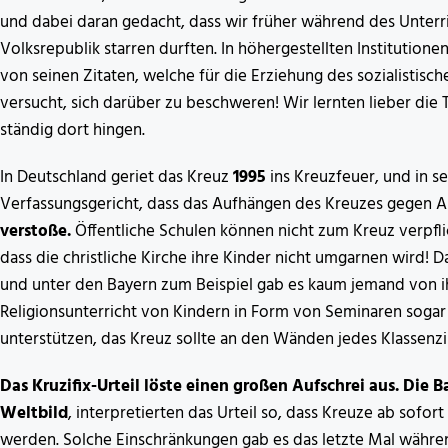
und dabei daran gedacht, dass wir früher während des Unter
Volksrepublik starren durften. In höhergestellten Institutione
von seinen Zitaten, welche für die Erziehung des sozialistis
versucht, sich darüber zu beschweren! Wir lernten lieber die
ständig dort hingen.
In Deutschland geriet das Kreuz
1995
ins Kreuzfeuer, und in s
Verfassungsgericht, dass das Aufhängen des Kreuzes gegen Ar
verstoße.
Öffentliche Schulen können nicht zum Kreuz verpfli
dass die christliche Kirche ihre Kinder nicht umgarnen wird!
und unter den Bayern zum Beispiel gab es kaum jemand von ihn
Religionsunterricht von Kindern in Form von Seminaren sogar
unterstützen, das Kreuz sollte an den Wänden jedes Klassen
Das Kruzifix-Urteil löste einen großen Aufschrei aus. Die B
Weltbild
, interpretierten das Urteil so, dass Kreuze ab sofor
werden. Solche Einschränkungen gab es das letzte Mal während