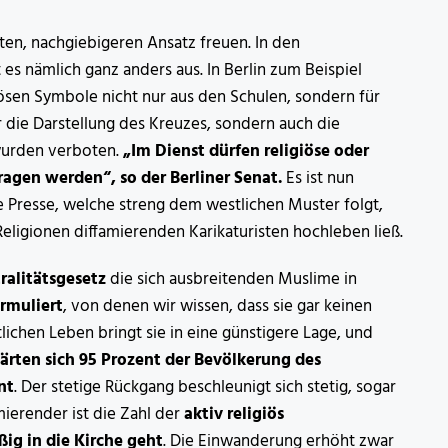
en, nachgiebigeren Ansatz freuen. In den
es nämlich ganz anders aus. In Berlin zum Beispiel
iösen Symbole nicht nur aus den Schulen, sondern für
r die Darstellung des Kreuzes, sondern auch die
wurden verboten.
„Im Dienst dürfen religiöse oder
agen werden“, so der Berliner Senat.
Es ist nun
e Presse, welche streng dem westlichen Muster folgt,
 Religionen diffamierenden Karikaturisten hochleben ließ.
ralitätsgesetz
die sich ausbreitenden Muslime in
rmuliert
, von denen wir wissen, dass sie gar keinen
ichen Leben bringt sie in eine günstigere Lage, und
lärten sich 95 Prozent der Bevölkerung des
nt
. Der stetige Rückgang beschleunigt sich stetig, sogar
ierender ist die Zahl der
aktiv religiös
ßig in die Kirche geht
. Die Einwanderung erhöht zwar