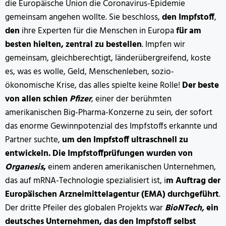
die Europäische Union die Coronavirus-Epidemie
gemeinsam angehen wollte. Sie beschloss,
den Impfstoff
,
den
ihre Experten für die Menschen in Europa
für am
besten hielten, zentral zu bestellen
. Impfen wir
gemeinsam, gleichberechtigt, länderübergreifend, koste
es, was es wolle, Geld, Menschenleben, sozio-
ökonomische Krise, das alles spielte keine Rolle!
Der beste
von allen schien
Pfizer
, einer der berühmten
amerikanischen Big-Pharma-Konzerne zu sein, der sofort
das enorme Gewinnpotenzial des Impfstoffs erkannte und
Partner suchte,
um den Impfstoff ultraschnell zu
entwickeln. Die Impfstoffprüfungen wurden von
Organesis
,
einem anderen amerikanischen Unternehmen,
das auf mRNA-Technologie spezialisiert ist, i
m Auftrag der
Europäischen Arzneimittelagentur (EMA) durchgeführt
.
Der dritte Pfeiler des globalen Projekts war
BioNTech,
ein
deutsches Unternehmen, das den Impfstoff selbst