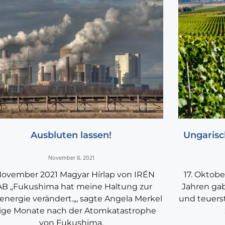
Ausbluten lassen!
Ungarisc
November 8, 2021
November 2021 Magyar Hírlap von IRÉN
17. Oktob
B „Fukushima hat meine Haltung zur
Jahren gab
energie verändert.„, sagte Angela Merkel
und teuers
ige Monate nach der Atomkatastrophe
von Fukushima.