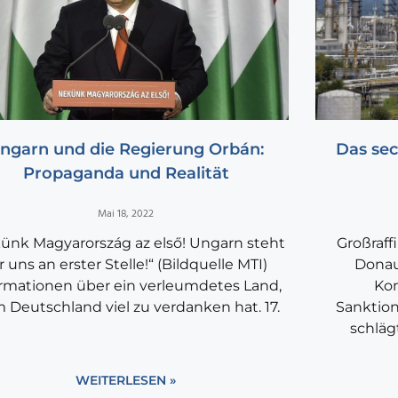
ngarn und die Regierung Orbán:
Das se
Propaganda und Realität
Mai 18, 2022
ünk Magyarország az első! Ungarn steht
Großraff
r uns an erster Stelle!“ (Bildquelle MTI)
Donau
ormationen über ein verleumdetes Land,
Kom
 Deutschland viel zu verdanken hat. 17.
Sanktion
schläg
WEITERLESEN »