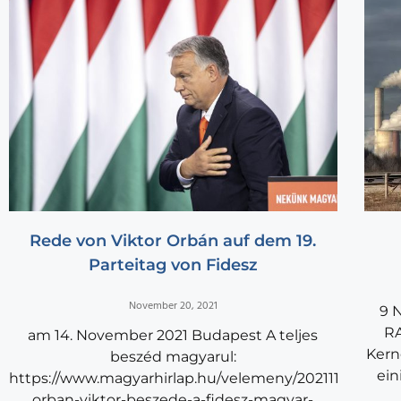
Rede von Viktor Orbán auf dem 19.
Parteitag von Fidesz
November 20, 2021
9 
RA
am 14. November 2021 Budapest A teljes
Kern
beszéd magyarul:
ein
https://www.magyarhirlap.hu/velemeny/20211116-
orban-viktor-beszede-a-fidesz-magyar-