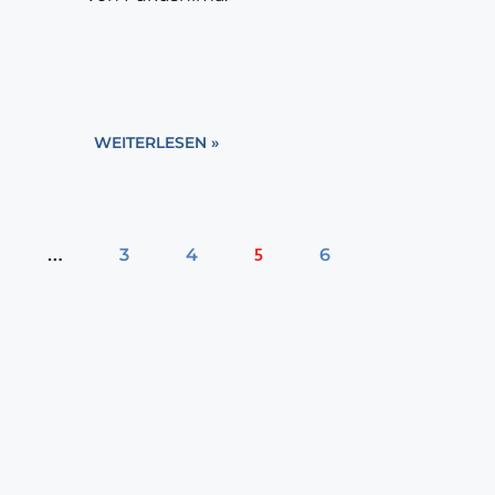
WEITERLESEN »
…
5
3
4
6