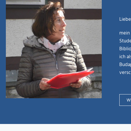
Liebe
mein 
Stude
Bibli
ich a
Budap
versc
WE