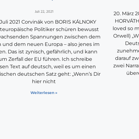
Juli 22, 2021
20. März 
HORVÁTH 
 Juli 2021 Corvinák von BORIS KÁLNOKY
loved so 
europäische Politiker schüren bewusst
Orwell) „W
wachsenden Spannungen zwischen dem
Deuts
n und dem neuen Europa – also jenes im
zunehmen
en. Das ist zynisch, gefährlich, und kann
darauf zw
um Zerfall der EU führen. Ich schreibe
zwei Narr
sen Text auf deutsch, weil es um einen
über
sischen deutschen Satz geht: „Wenn’s Dir
hier nicht
Weiterlesen »