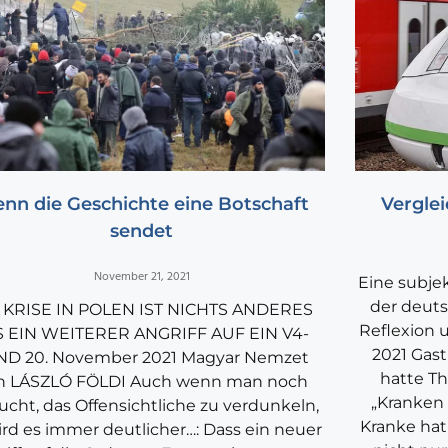
nn die Geschichte eine Botschaft
Verglei
sendet
November 21, 2021
Eine subje
der deut
 KRISE IN POLEN IST NICHTS ANDERES
Reflexion 
S EIN WEITERER ANGRIFF AUF EIN V4-
2021 Gast
ND 20. November 2021 Magyar Nemzet
hatte T
n LÁSZLÓ FÖLDI Auch wenn man noch
„Kranken 
ucht, das Offensichtliche zu verdunkeln,
Kranke hat
ird es immer deutlicher…: Dass ein neuer