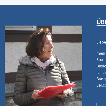
ÜB
Liebe
mein 
Stude
Bibli
ich a
Budap
versc