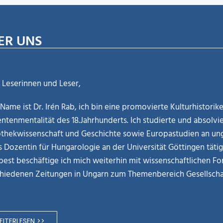
ER UNS
 Leserinnen und Leser,
Name ist Dr. Irén Rab, ich bin eine promovierte Kulturhistori
ntenmentalität des 18.Jahrhunderts. Ich studierte und absolvie
othekwissenschaft und Geschichte sowie Europastudien an ung
ls Dozentin für Hungarologie an der Universität Göttingen täti
est beschäftige ich mich weiterhin mit wissenschaftlichen Fo
hiedenen Zeitungen in Ungarn zum Themenbereich Gesellschaf
ITERLESEN >>