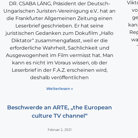
Vikt
DR. CSABA LÁNG, Präsident der Deutsch-
vo
Ungarischen Juristen-Vereinigung e.V.. hat an
ge
die Frankfurter Allgemeinen Zeitung einen
kann
Leserbrief geschrieben. Er hat seine
Rep
juristischen Gedanken zum Dokufilm „Hallo
wa
Diktator“ zusammengafasst, weil er die
erforderliche Wahrheit, Sachlichkeit und
Ausgewogenheit im Film vermisst hat. Man
kann es nicht im Voraus wissen, ob der
Leserbrief in der F.A.Z. erscheinen wird,
deshalb veröffentlichen
Weiterlesen »
Beschwerde an ARTE, „the European
culture TV channel“
Februar 2, 2021