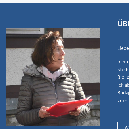
ÜB
Liebe
mein 
Stude
Bibli
ich a
Budap
versc
WE