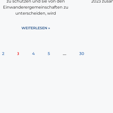
zu schützen und sie von den
2023 zusam
Einwanderergemeinschaften zu
unterscheiden, wird
WEITERLESEN »
3
…
2
4
5
30