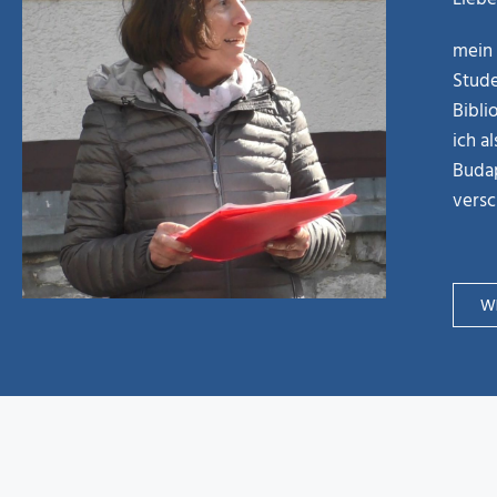
mein 
Stude
Bibli
ich a
Budap
versc
WE