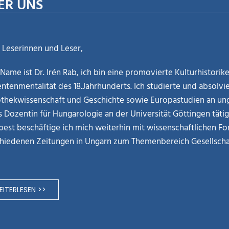
ER UNS
 Leserinnen und Leser,
Name ist Dr. Irén Rab, ich bin eine promovierte Kulturhistori
ntenmentalität des 18.Jahrhunderts. Ich studierte und absolvie
othekwissenschaft und Geschichte sowie Europastudien an ung
ls Dozentin für Hungarologie an der Universität Göttingen täti
est beschäftige ich mich weiterhin mit wissenschaftlichen Fo
hiedenen Zeitungen in Ungarn zum Themenbereich Gesellschaf
ITERLESEN >>