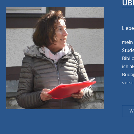
ÜB
Liebe
mein 
Stude
Bibli
ich a
Budap
versc
WE