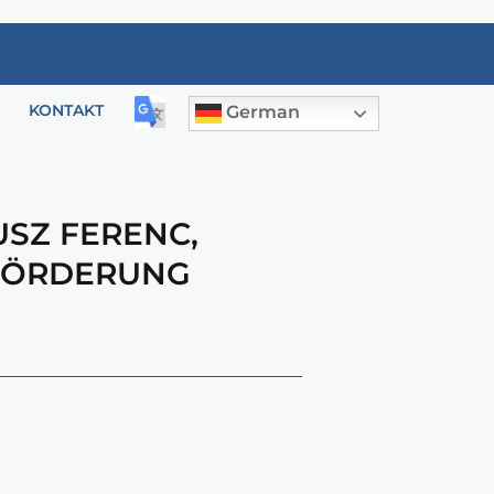
KONTAKT
German
USZ FERENC
,
FÖRDERUNG