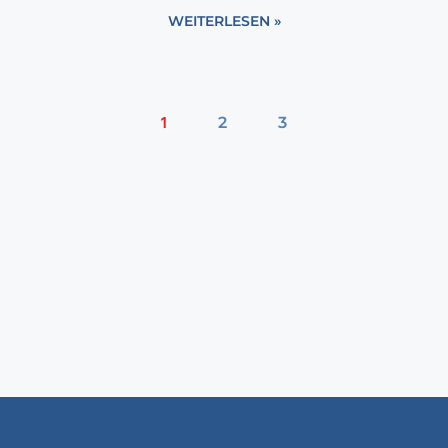
WEITERLESEN »
1
2
3