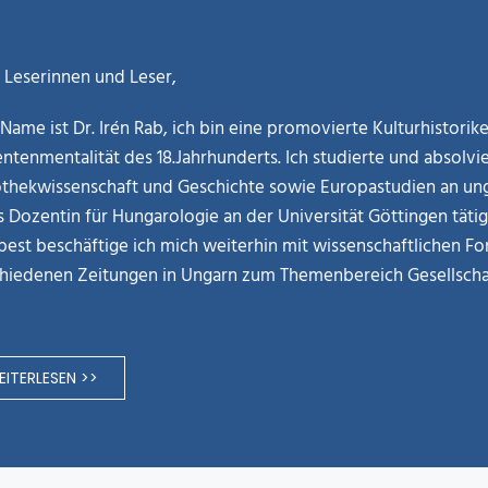
 Leserinnen und Leser,
Name ist Dr. Irén Rab, ich bin eine promovierte Kulturhistori
ntenmentalität des 18.Jahrhunderts. Ich studierte und absolvie
othekwissenschaft und Geschichte sowie Europastudien an ung
ls Dozentin für Hungarologie an der Universität Göttingen täti
est beschäftige ich mich weiterhin mit wissenschaftlichen Fo
hiedenen Zeitungen in Ungarn zum Themenbereich Gesellschaf
ITERLESEN >>