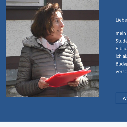
Liebe
mein 
Stude
Bibli
ich a
Budap
versc
WE