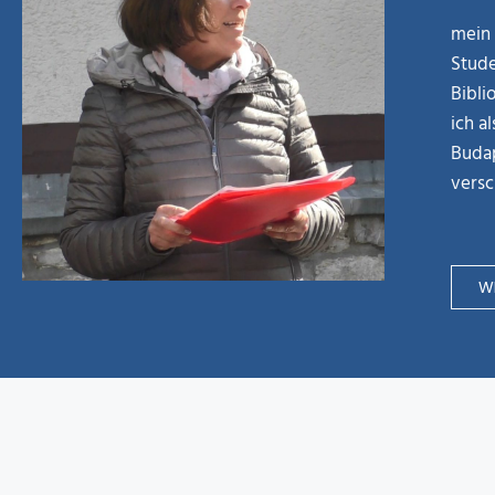
mein 
Stude
Bibli
ich a
Budap
versc
WE